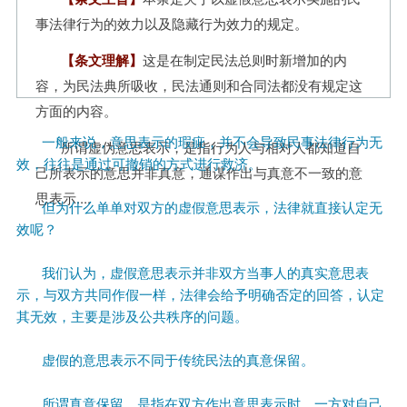
事
法
律
行
为
的
效
力
以
及
隐
藏
行
为
效
力
的
规
定
。
【
条
文
理
解
】
这
是
在
制
定
民
法
总
则
时
新
增
加
的
内
容
，
为
民
法
典
所
吸
收
，
民
法
通
则
和
合
同
法
都
没
有
规
定
这
方
面
的
内
容
。
一
般
来
说
，
意
思
表
示
的
瑕
疵
，
并
不
会
导
致
民
事
法
律
行
为
无
所
谓
虚
伪
意
思
表
示
，
是
指
行
为
人
与
相
对
人
都
知
道
自
效
，
往
往
是
通
过
可
撤
销
的
方
式
进
行
救
济
。
己
所
表
示
的
意
思
并
非
真
意
，
通
谋
作
出
与
真
意
不
一
致
的
意
思
表
示
.
.
.
.
但
为
什
么
单
单
对
双
方
的
虚
假
意
思
表
示
，
法
律
就
直
接
认
定
无
效
呢
？
我
们
认
为
，
虚
假
意
思
表
示
并
非
双
方
当
事
人
的
真
实
意
思
表
示
，
与
双
方
共
同
作
假
一
样
，
法
律
会
给
予
明
确
否
定
的
回
答
，
认
定
其
无
效
，
主
要
是
涉
及
公
共
秩
序
的
问
题
。
虚
假
的
意
思
表
示
不
同
于
传
统
民
法
的
真
意
保
留
。
所
谓
真
意
保
留
，
是
指
在
双
方
作
出
意
思
表
示
时
，
一
方
对
自
己