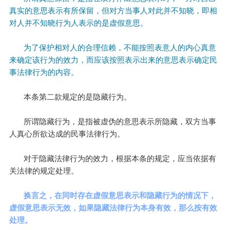
真
实
的
意
思
表
示
有
所
保
留
，
但
对
方
当
事
人
对
此
并
不
知
晓
，
即
相
对
人
并
不
知
晓
行
为
人
表
示
的
是
虚
假
意
思
。
为
了
保
护
相
对
人
的
合
理
信
赖
，
不
能
按
照
表
意
人
的
内
心
真
意
来
确
定
该
行
为
的
效
力
，
而
应
该
按
照
表
示
出
来
的
意
思
表
示
确
定
民
事
法
律
行
为
的
内
容
。
本
条
第
二
款
规
定
的
是
隐
藏
行
为
。
所
谓
隐
藏
行
为
，
是
指
被
虚
伪
的
意
思
表
示
所
隐
藏
，
双
方
当
事
人
真
心
所
欲
达
成
的
民
事
法
律
行
为
。
对
于
隐
藏
法
律
行
为
的
效
力
，
根
据
本
条
的
规
定
，
应
当
依
据
有
关
法
律
的
规
定
处
理
。
换
言
之
，
在
同
时
存
在
虚
假
意
思
表
示
和
隐
藏
行
为
的
情
况
下
，
虚
假
意
思
表
示
无
效
，
如
果
隐
藏
法
律
行
为
本
身
有
效
，
那
么
按
有
效
处
理
。