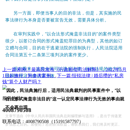
另
一
方
面
，
即
便
当
事
人
的
目
的
非
法
，
但
是
，
其
实
施
的
民
事
法
律
行
为
本
身
是
否
要
被
宣
告
无
效
，
需
要
具
体
分
析
。
在
审
判
实
践
中
，
“
以
合
法
形
式
掩
盖
非
法
目
的
”
的
案
件
类
型
很
少
，
以
签
订
合
同
的
形
式
掩
盖
犯
罪
目
的
为
典
型
，
其
他
的
如
订
立
赠
与
合
同
，
目
的
在
于
逃
避
法
院
的
强
制
执
行
，
人
民
法
院
适
用
合
同
法
第
五
十
二
条
第
三
项
判
决
的
案
件
更
少
。
现
在
看
来
，
这
类
合
同
可
以
违
反
法
律
、
行
政
法
规
的
效
力
性
上一篇:刚刚！最高院发布《行政赔偿司法解释》，2022年5月
强
制
性
规
定
为
由
认
定
无
效
。
1日起施行（附参考案例）
下一篇:恒锐法律 | 婚后攒的“私房
钱”算个人财产吗？
因
此
，
民
法
典
施
行
后
，
适
用
民
法
典
裁
判
的
民
事
案
件
中
，
“
以
服务热线
合
法
形
式
掩
盖
非
法
目
的
”
这
一
认
定
民
事
法
律
行
为
无
效
的
事
由
就
不
会
再
出
现。
4008790508
文
章
节
选
自
《
中
华
人
民
共
和
国
民
法
典
总
则
编
理
解
与
适
用
》
，
是
出
于
传
递
更
联系电话：4008790508（15191587797）
多
信
息
之
目
的
。
若
侵
犯
了
您
的
合
法
权
益
，
请
联
系
我
们
，
我
们
将
及
时
更
正
、