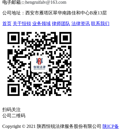
电子邮箱：
hengruifalv@163.com
删
除
，
感
谢
您
的
关
注
！
公司地址：西安市雁塔区翠华南路佳和中心B座13层
首页
关于恒锐
业务领域
律师团队
法律资讯
联系我们
扫码关注
公司二维码
Copyright © 2021 陕西恒锐法律服务股份有限公司
陕ICP备