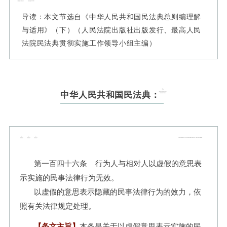
导
读
：
本
文
节
选
自
《
中
华
人
民
共
和
国
民
法
典
总
则
编
理
解
与
适
用
》
（
下
）
（
人
民
法
院
出
版
社
出
版
发
行
、
最
高
人
民
法
院
民
法
典
贯
彻
实
施
工
作
领
导
小
组
主
编
）
中
华
人
民
共
和
国
民
法
典
：
第
一
百
四
十
六
条
行
为
人
与
相
对
人
以
虚
假
的
意
思
表
示
实
施
的
民
事
法
律
行
为
无
效
。
以
虚
假
的
意
思
表
示
隐
藏
的
民
事
法
律
行
为
的
效
力
，
依
照
有
关
法
律
规
定
处
理
。
【
条
文
主
旨
】
本
条
是
关
于
以
虚
假
意
思
表
示
实
施
的
民