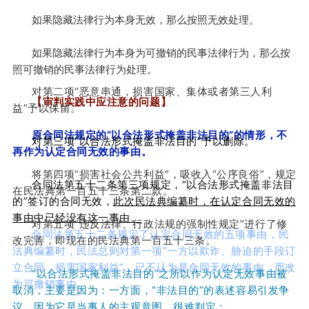
如
果
隐
藏
法
律
行
为
本
身
无
效
，
那
么
按
照
无
效
处
理
。
如
果
隐
藏
法
律
行
为
本
身
为
可
撤
销
的
民
事
法
律
行
为
，
那
么
按
照
可
撤
销
的
民
事
法
律
行
为
处
理
。
对
第
二
项
“
恶
意
串
通
，
损
害
国
家
、
集
体
或
者
第
三
人
利
【
审
判
实
践
中
应
注
意
的
问
题
】
益
”
予
以
保
留
。
原
合
同
法
规
定
的
“
以
合
法
形
式
掩
盖
非
法
目
的
”
的
情
形
，
不
对
第
三
项
“
以
合
法
形
式
掩
盖
非
法
目
的
”
予
以
删
除
。
再
作
为
认
定
合
同
无
效
的
事
由
。
将
第
四
项
“
损
害
社
会
公
共
利
益
”
，
吸
收
入
“
公
序
良
俗
”
，
规
定
合
同
法
第
五
十
二
条
第
三
项
规
定
，
“
以
合
法
形
式
掩
盖
非
法
目
在
民
法
典
第
一
百
五
十
三
条
第
二
款
。
的
”
签
订
的
合
同
无
效
，
此
次
民
法
典
编
纂
时
，
在
认
定
合
同
无
效
的
事
由
中
已
经
没
有
这
一
事
由
。
对
第
五
项
“
违
反
法
律
、
行
政
法
规
的
强
制
性
规
定
”
进
行
了
修
合
同
法
第
五
十
二
条
规
定
了
认
定
合
同
无
效
的
五
项
事
由
，
民
改
完
善
，
即
现
在
的
民
法
典
第
一
百
五
十
三
条
。
法
典
编
纂
时
，
民
法
总
则
对
第
一
项
“
一
方
以
欺
诈
、
胁
迫
的
手
段
订
立
合
同
，
损
害
国
家
利
益
”
，
已
不
认
为
是
合
同
无
效
的
事
由
，
而
改
“
以
合
法
形
式
掩
盖
非
法
目
的
”
之
所
以
作
为
认
定
无
效
事
由
被
为
可
撤
销
事
由
。
取
消
，
主
要
是
因
为
：
一
方
面
，
“
非
法
目
的
”
的
表
述
容
易
引
发
争
议
，
因
为
它
是
当
事
人
的
主
观
意
图
，
很
难
判
定
；