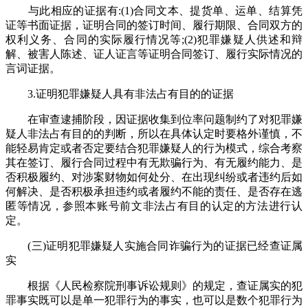
与此相应的证据有:(1)合同文本、提货单、运单、结算凭
证等书面证据，证明合同的签订时间、履行期限、合同双方的
权利义务、合同的实际履行情况等;(2)犯罪嫌疑人供述和辩
解、被害人陈述、证人证言等证明合同签订、履行实际情况的
言词证据。
3.证明犯罪嫌疑人具有非法占有目的的证据
在审查逮捕阶段，因证据收集到位率问题制约了对犯罪嫌
疑人非法占有目的的判断，所以在具体认定时要格外谨慎，不
能轻易肯定或者否定要结合犯罪嫌疑人的行为模式，综合考察
其在签订、履行合同过程中有无欺骗行为、有无履约能力、是
否积极履约、对涉案财物如何处分、在出现纠纷或者违约后如
何解决、是否积极承担违约或者履约不能的责任、是否存在逃
匿等情况，参照本账号前文非法占有目的认定的方法进行认
定。
(三)证明犯罪嫌疑人实施合同诈骗行为的证据已经查证属
实
根据《人民检察院刑事诉讼规则》的规定，查证属实的犯
罪事实既可以是单一犯罪行为的事实，也可以是数个犯罪行为