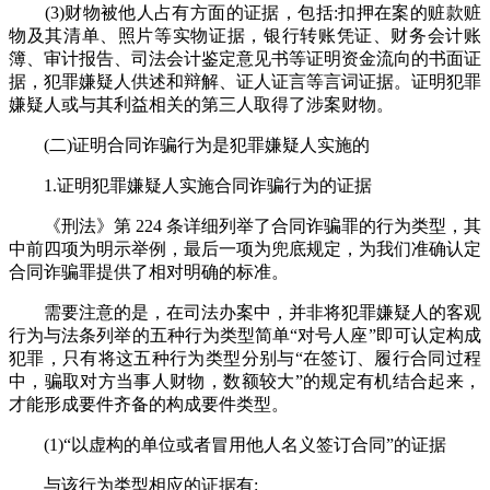
(3)财物被他人占有方面的证据，包括:扣押在案的赃款赃
物及其清单、照片等实物证据，银行转账凭证、财务会计账
簿、审计报告、司法会计鉴定意见书等证明资金流向的书面证
据，犯罪嫌疑人供述和辩解、证人证言等言词证据。证明犯罪
嫌疑人或与其利益相关的第三人取得了涉案财物。
(二)证明合同诈骗行为是犯罪嫌疑人实施的
1.证明犯罪嫌疑人实施合同诈骗行为的证据
《刑法》第 224 条详细列举了合同诈骗罪的行为类型，其
中前四项为明示举例，最后一项为兜底规定，为我们准确认定
合同诈骗罪提供了相对明确的标准。
需要注意的是，在司法办案中，并非将犯罪嫌疑人的客观
行为与法条列举的五种行为类型简单“对号人座”即可认定构成
犯罪，只有将这五种行为类型分别与“在签订、履行合同过程
中，骗取对方当事人财物，数额较大”的规定有机结合起来，
才能形成要件齐备的构成要件类型。
(1)“以虚构的单位或者冒用他人名义签订合同”的证据
与该行为类型相应的证据有: