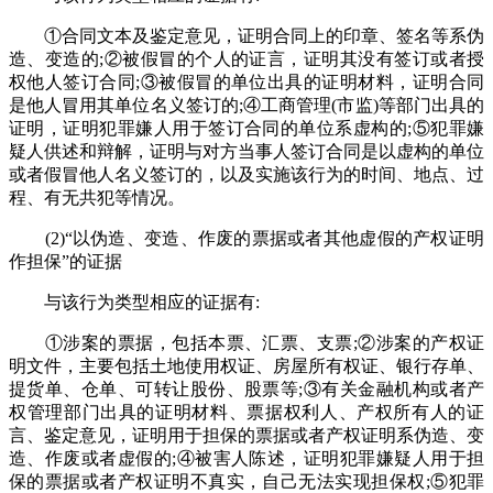
①合同文本及鉴定意见，证明合同上的印章、签名等系伪
造、变造的;②被假冒的个人的证言，证明其没有签订或者授
权他人签订合同;③被假冒的单位出具的证明材料，证明合同
是他人冒用其单位名义签订的;④工商管理(市监)等部门出具的
证明，证明犯罪嫌人用于签订合同的单位系虚构的;⑤犯罪嫌
疑人供述和辩解，证明与对方当事人签订合同是以虚构的单位
或者假冒他人名义签订的，以及实施该行为的时间、地点、过
程、有无共犯等情况。
(2)“以伪造、变造、作废的票据或者其他虚假的产权证明
作担保”的证据
与该行为类型相应的证据有:
①涉案的票据，包括本票、汇票、支票;②涉案的产权证
明文件，主要包括土地使用权证、房屋所有权证、银行存单、
提货单、仓单、可转让股份、股票等;③有关金融机构或者产
权管理部门出具的证明材料、票据权利人、产权所有人的证
言、鉴定意见，证明用于担保的票据或者产权证明系伪造、变
造、作废或者虚假的;④被害人陈述，证明犯罪嫌疑人用于担
保的票据或者产权证明不真实，自己无法实现担保权;⑤犯罪