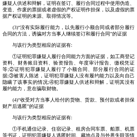
嫌疑人供述和辩解，证明在签订、履行合同过程中使用伪造、
变造、作废的票据或者虚假的产权证明作担保，以及虚假的票
据产权证明的来源、取得情况等。
(3)“没有实际履行能力，以先履行小额合同或者部分履行
合同的方法，诱骗对方当事人继续签订和履行合同”的证据
与该行为类型相应的证据有:
①证明犯罪嫌疑人履行合同能力方面的证据，如工商登记
资料、财务账目资料、验资报告、年度审计报告、缴税凭证
等;②证明犯罪嫌疑人履行了小额合同、部分履行合同的证
据;③被害人陈述，证明犯罪嫌疑人没有履约能力以及向自己
隐瞒了该事实的情况;④犯罪嫌疑人供述和辩解，证明其没有
履约能力，意在骗取财物。
(4)“收受对方当事人给付的货物、货款、预付款或者担保
财产后逃匿”的证据
与该行为类型相应的证据有:
①手机通信记录、住宿记录、租房合同车票、船票、机票
等书证，证明犯罪嫌疑人逃匿时间、藏地点及与外界失联等情